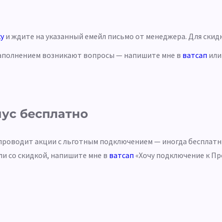
ку
и ждите на указанный емейл письмо от менеджера. Для скидк
 заполнением возникают вопросы — напишите мне в
ватсап
ил
ус бесплатно
роводит акции с льготным подключением — иногда бесплатны
ли со скидкой, напишите мне в
ватсап
«Хочу подключение к Про