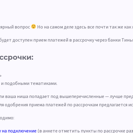
улярный вопрос
Но на самом деле здесь все почти так же как 
будет доступен прием платежей в рассрочку через банки Тинь
ссрочки:
ь
о и подобными тематиками.
 Если ваша ниша попадает под вышеперечисленные — лучше пр
для одобрения приема платежей по рассрочкам предлагается
одимо:
у на подключение
(в анкете отметить пункты по рассрочке ра