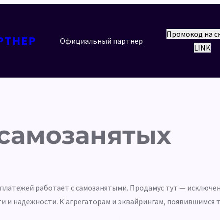
Промокод на с
РТНЕР
Официальный партнер
LINK
 самозанятых
 платежей работает с самозанятыми. Продамус тут — исключени
и и надежности. К агрегаторам и эквайрингам, появившимся т