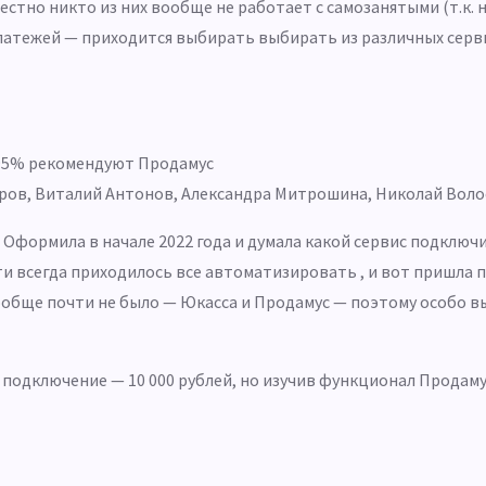
стно никто из них вообще не работает с самозанятыми (т.к. н
атежей — приходится выбирать выбирать из различных серв
х 95% рекомендуют Продамус
ров
,
Виталий Антонов
,
Александра Митрошина
,
Николай Воло
 Оформила в начале 2022 года и думала какой сервис подключи
и всегда приходилось все автоматизировать , и вот пришла по
ообще почти не было — Юкасса и Продамус — поэтому особо в
 подключение — 10 000 рублей, но изучив функционал Продамус