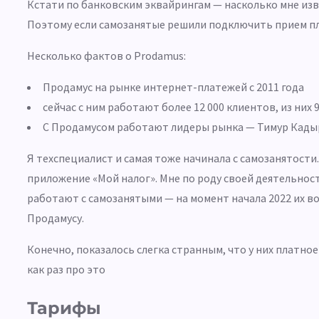
Кстати по банковским эквайрингам — насколько мне изве
Поэтому если самозанятые решили подключить прием пл
Несколько фактов о Prodamus:
Продамус на рынке интернет-платежей с 2011 года
сейчас с ним работают более 12 000 клиентов, из ни
С Продамусом работают лидеры рынка —
Тимур Кады
Я техспециалист и самая тоже начинала с самозанятости.
приложение «Мой налог». Мне по роду своей деятельност
работают с самозанятыми — на момент начала 2022 их в
Продамусу.
Конечно, показалось слегка странным, что у них платное
как раз про это
Тарифы