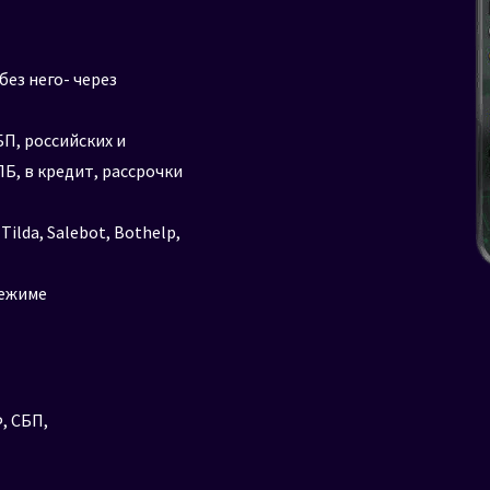
без него- через
П, российских и
Б, в кредит, рассрочки
lda, Salebot, Bothelp,
режиме
, СБП,