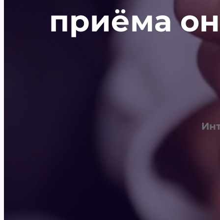
приёма он
Инт