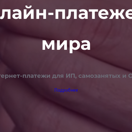
лайн-платеже
мира
ернет-платежи для ИП, самозанятых и
Подробнее