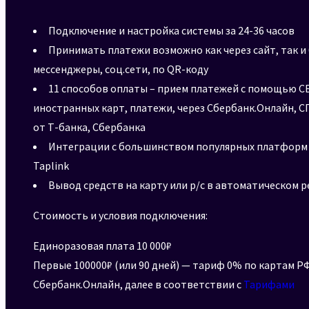
Подключение и настройка системы за 24-36 часов
Принимать платежи возможно как через сайт, так и 
мессенджеры, соц.сети, по QR-коду
11 способов оплаты – прием платежей с помощью СБ
иностранных карт, платежи, через Сбербанк.Онлайн, СП
от Т-банка, Сбербанка
Интеграции с большинством популярных платформ Ti
Taplink
Вывод средств на карту или р/с в автоматическом 
Стоимость и условия подключения:
Единоразовая плата 10 000₽
Первые 100000₽ (или 90 дней) — тариф 0% по картам РФ
Сбербанк.Онлайн, далее в соответствии с
Тарифами